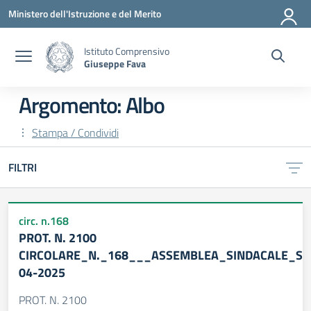
Vai ai contenuti
Vai al menu di navigazione
Vai al footer
Ministero dell'Istruzione e del Merito
Istituto Comprensivo
Giuseppe Fava
Argomento: Albo
Stampa / Condividi
FILTRI
circ. n.168
PROT. N. 2100
CIRCOLARE_N._168___ASSEMBLEA_SINDACALE_SN
04-2025
PROT. N. 2100