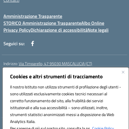
Contatti
Amministrazione Trasparente
STORICO Amministrazione Trasparente
Albo Online
Privacy Policy
Dichiarazione di accessibilità
Note legali
Seguici su:
Indirizzo:
Via Timparello, 47 95030 MASCALUCIA (CT)
Centralino:
0957277486
Email:
ctic8bc002@istruzione.it
Posta elettronica certificata (PEC):
Cookies e altri strumenti di tracciamento
ctic8bc002@pec.istruzione.it
Codice fiscale: 93238350875
Il nostro Istituto non utilizza strumenti di profilazione degli utenti -
Codice meccanografico:
ctic8bc002
sono utilizzati esclusivamente cookies tecnici necessari al
Codice Indice delle Pubbliche Amministrazioni (IPA): istsc_ctic8bc002
corretto funzionamento del sito, alla fruibilità dei servizi
Codice unico di fatturazione (CUF): 2PO2JW
istituzionali e alla sua accessibilità – sono utilizzati, inoltre,
strumenti statistici anonimizzati messi a disposizione da Web
Analytics Italia.
Hosting & Powered by 3D Solution S.r.l.
Per saperne di più sul nostro sito, consulta la ns.
Cookie Policy.