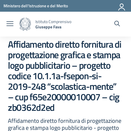
Vai ai contenuti
Vai al menu di navigazione
Vai al footer
Ministero dell'Istruzione e del Merito
Istituto Comprensivo
Giuseppe Fava
Affidamento diretto fornitura di
progettazione grafica e stampa
logo pubblicitario – progetto
codice 10.1.1a-fsepon-si-
2019-248 “scolastica-mente”
– cup f65e20000010007 – cig
zb0362d2ed
Affidamento diretto fornitura di progettazione
grafica e stampa logo pubblicitario - progetto