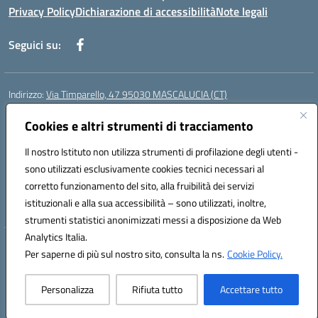
Privacy Policy
Dichiarazione di accessibilità
Note legali
Seguici su:
Indirizzo:
Via Timparello, 47 95030 MASCALUCIA (CT)
Centralino:
0957277486
Email:
ctic8bc002@istruzione.it
Posta elettronica certificata (PEC):
Cookies e altri strumenti di tracciamento
ctic8bc002@pec.istruzione.it
Codice fiscale: 93238350875
Il nostro Istituto non utilizza strumenti di profilazione degli utenti -
Codice meccanografico:
ctic8bc002
sono utilizzati esclusivamente cookies tecnici necessari al
Codice Indice delle Pubbliche Amministrazioni (IPA): istsc_ctic8bc002
corretto funzionamento del sito, alla fruibilità dei servizi
Codice unico di fatturazione (CUF): 2PO2JW
istituzionali e alla sua accessibilità – sono utilizzati, inoltre,
strumenti statistici anonimizzati messi a disposizione da Web
Analytics Italia.
Hosting & Powered by 3D Solution S.r.l.
Per saperne di più sul nostro sito, consulta la ns.
Cookie Policy.
Concept & Design by Designers Italia
Personalizza
Rifiuta tutto
Accettare tutto