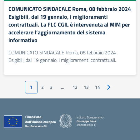
COMUNICATO SINDACALE Roma, 08 febbraio 2024
Esigibili, dal 19 gennaio, i miglioramenti
contrattuali. La FLC CGIL è intervenuta al MIM per
accelerare l’aggiornamento del sistema
informativo
COMUNICATO SINDACALE Roma, 08 febbraio 2024
Esigibili, dal 19 gennaio, i miglioramenti contrattuali.
1
2
3
…
12
13
14
Pagina successiv
Istituto Comprensivo
Giuseppe Fava
Mascalucia (CT)
— Visita la pagina iniziale della scuola