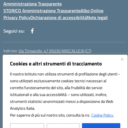
Amministrazione Trasparente
STORICO Amministrazione Trasparente
Albo Online
Privacy Policy
Dichiarazione di accessibilità
Note legali
Seguici su:
Indirizzo:
Via Timparello, 47 95030 MASCALUCIA (CT)
Centralino:
0957277486
Email:
ctic8bc002@istruzione.it
Posta elettronica certificata (PEC):
Cookies e altri strumenti di tracciamento
ctic8bc002@pec.istruzione.it
Codice fiscale: 93238350875
Il nostro Istituto non utilizza strumenti di profilazione degli utenti -
Codice meccanografico:
ctic8bc002
sono utilizzati esclusivamente cookies tecnici necessari al
Codice Indice delle Pubbliche Amministrazioni (IPA): istsc_ctic8bc002
corretto funzionamento del sito, alla fruibilità dei servizi
Codice unico di fatturazione (CUF): 2PO2JW
istituzionali e alla sua accessibilità – sono utilizzati, inoltre,
strumenti statistici anonimizzati messi a disposizione da Web
Analytics Italia.
Hosting & Powered by 3D Solution S.r.l.
Per saperne di più sul nostro sito, consulta la ns.
Cookie Policy.
Concept & Design by Designers Italia