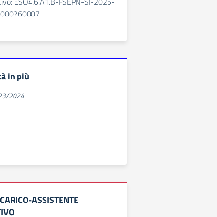
cativo: ESO4.6.A1.B-FSEPN-SI-2025-
5000260007
à in più
023/2024
NCARICO-ASSISTENTE
IVO