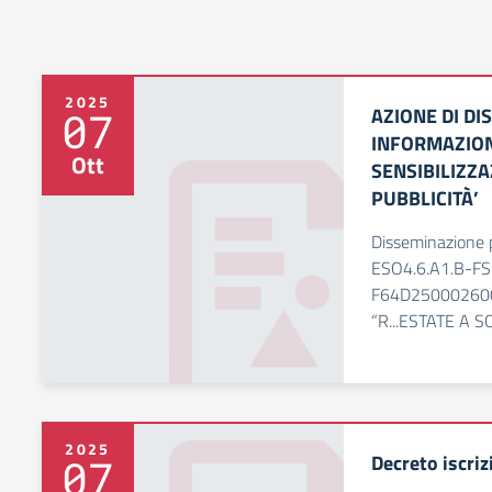
2025
AZIONE DI DI
07
INFORMAZION
Ott
SENSIBILIZZ
PUBBLICITÀ’
Disseminazione p
ESO4.6.A1.B-FS
F64D250002600
“R...ESTATE A 
2025
Decreto iscriz
07