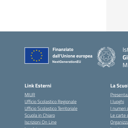
Is
G
Ma
— 
Link Esterni
La Scuo
MIUR
Presenta
Ufficio Scolastico Regionale
I luoghi
Ufficio Scolastico Territoriale
I numeri 
Scuola in Chiaro
Le carte 
Iscrizioni On Line
Organizz