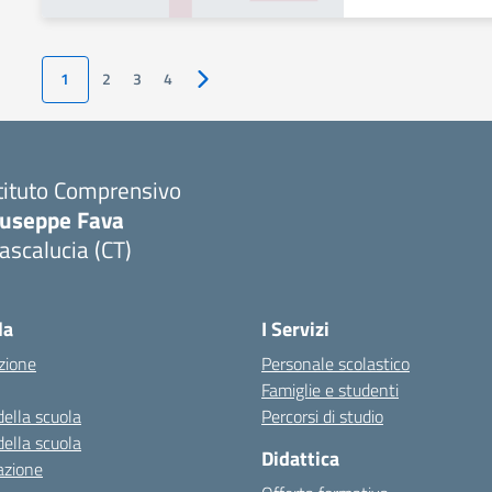
1
2
3
4
Pagina successiva
tituto Comprensivo
iuseppe Fava
scalucia (CT)
Visita la pagina iniziale della scuola
la
I Servizi
zione
Personale scolastico
Famiglie e studenti
della scuola
Percorsi di studio
della scuola
Didattica
azione