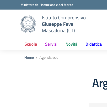
Vai ai contenuti
Vai al menu di navigazione
Vai al footer
Ministero dell'Istruzione e del Merito
Istituto Comprensivo
Giuseppe Fava
Mascalucia (CT)
Scuola
Servizi
Novità
Didattica
Home
Agenda sud
Ar