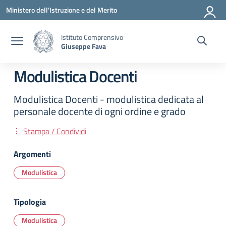
Vai ai contenuti
Vai al menu di navigazione
Vai al footer
Ministero dell'Istruzione e del Merito
Istituto Comprensivo
Giuseppe Fava
Modulistica Docenti
Modulistica Docenti - modulistica dedicata al
personale docente di ogni ordine e grado
Stampa / Condividi
Argomenti
Modulistica
Tipologia
Modulistica