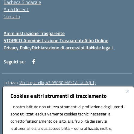
Bacheca Sindacale
Area Docenti
Contatti
Amministrazione Trasparente
STORICO Amministrazione Trasparente
Albo Online
Privacy Policy
Dichiarazione di accessibilità
Note legali
Seguici su:
Indirizzo:
Via Timparello, 47 95030 MASCALUCIA (CT)
Centralino:
0957277486
Email:
ctic8bc002@istruzione.it
Posta elettronica certificata (PEC):
Cookies e altri strumenti di tracciamento
ctic8bc002@pec.istruzione.it
Codice fiscale: 93238350875
Il nostro Istituto non utilizza strumenti di profilazione degli utenti -
Codice meccanografico:
ctic8bc002
sono utilizzati esclusivamente cookies tecnici necessari al
Codice Indice delle Pubbliche Amministrazioni (IPA): istsc_ctic8bc002
corretto funzionamento del sito, alla fruibilità dei servizi
Codice unico di fatturazione (CUF): 2PO2JW
istituzionali e alla sua accessibilità – sono utilizzati, inoltre,