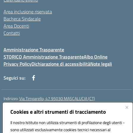
Area inclusione riservata
Bacheca Sindacale
Area Docenti
Contatti
Amministrazione Trasparente
STORICO Amministrazione Trasparente
Albo Online
Privacy Policy
Dichiarazione di accessibilità
Note legali
Seguici su:
Indirizzo:
Via Timparello, 47 95030 MASCALUCIA (CT)
Centralino:
0957277486
Email:
ctic8bc002@istruzione.it
Posta elettronica certificata (PEC):
Cookies e altri strumenti di tracciamento
ctic8bc002@pec.istruzione.it
Codice fiscale: 93238350875
Il nostro Istituto non utilizza strumenti di profilazione degli utenti -
Codice meccanografico:
ctic8bc002
sono utilizzati esclusivamente cookies tecnici necessari al