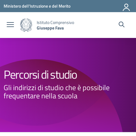
Vai ai contenuti
Vai al menu di navigazione
Vai al footer
Ministero dell'Istruzione e del Merito
Istituto Comprensivo
Giuseppe Fava
Percorsi di studio
Gli indirizzi di studio che è possibile
frequentare nella scuola