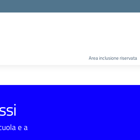
Area inclusione riservata
ssi
scuola e a