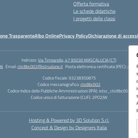
Offerta formativa
Le schede didattiche
I progetti delle classi
one Trasparente
Albo Online
Privacy Policy
Dichiarazione di accessi
Indirizzo:
Via Timparello, 47 95030 MASCALUCIA (CT)
86
Email:
ctic8bc002@istruzione.it
Posta elettronica certificata (PEC):
ctic8
Codice fiscale: 93238350875
Codice meccanografico:
ctic8bc002
Codice Indice delle Pubbliche Amministrazioni (IPA): istsc_ctic8bc002
Codice unico di fatturazione (CUF): 2PO2JW
Hosting & Powered by 3D Solution S.r.l.
Concept & Design by Designers Italia