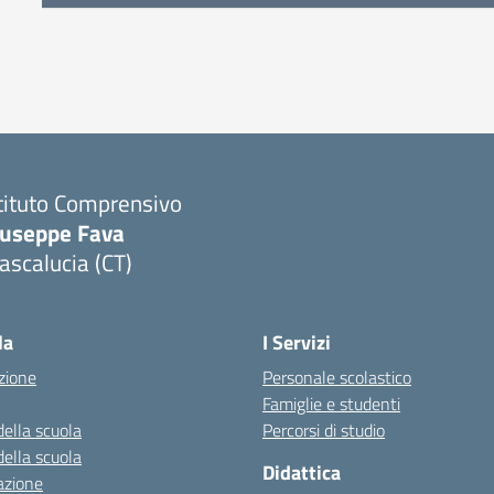
tituto Comprensivo
iuseppe Fava
scalucia (CT)
Visita la pagina iniziale della scuola
la
I Servizi
zione
Personale scolastico
Famiglie e studenti
della scuola
Percorsi di studio
della scuola
Didattica
azione