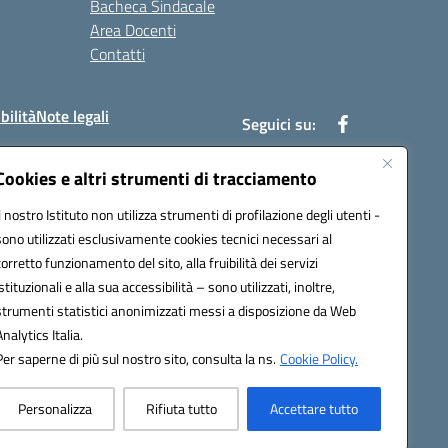
Bacheca Sindacale
Area Docenti
Contatti
bilità
Note legali
Seguici su:
Cookies e altri strumenti di tracciamento
Il nostro Istituto non utilizza strumenti di profilazione degli utenti -
bc002@pec.istruzione.it
sono utilizzati esclusivamente cookies tecnici necessari al
corretto funzionamento del sito, alla fruibilità dei servizi
istituzionali e alla sua accessibilità – sono utilizzati, inoltre,
strumenti statistici anonimizzati messi a disposizione da Web
Analytics Italia.
Per saperne di più sul nostro sito, consulta la ns.
Cookie Policy.
Personalizza
Rifiuta tutto
Accettare tutto