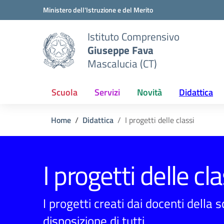
Vai ai contenuti
Vai al menu di navigazione
Vai al footer
Ministero dell'Istruzione e del Merito
Istituto Comprensivo
Giuseppe Fava
Mascalucia (CT)
Scuola
Servizi
Novità
Didattica
Home
Didattica
I progetti delle classi
I progetti delle cla
I progetti creati dai docenti della 
disposizione di tutti.