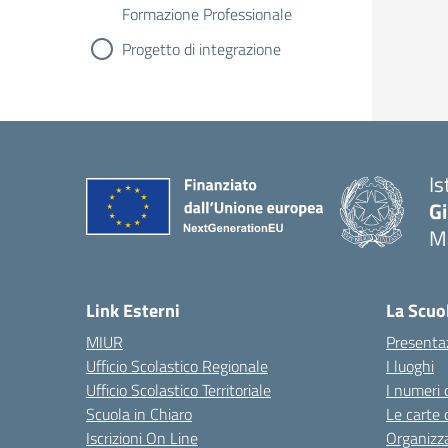
Formazione Professionale
Progetto di integrazione
Is
G
Ma
— 
Link Esterni
La Scuo
MIUR
Presenta
Ufficio Scolastico Regionale
I luoghi
Ufficio Scolastico Territoriale
I numeri 
Scuola in Chiaro
Le carte 
Iscrizioni On Line
Organizz