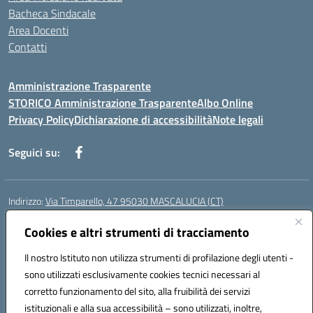
Bacheca Sindacale
Area Docenti
Contatti
Amministrazione Trasparente
STORICO Amministrazione Trasparente
Albo Online
Privacy Policy
Dichiarazione di accessibilità
Note legali
Seguici su:
Indirizzo:
Via Timparello, 47 95030 MASCALUCIA (CT)
Centralino:
0957277486
Email:
ctic8bc002@istruzione.it
Posta elettronica certificata (PEC):
Cookies e altri strumenti di tracciamento
ctic8bc002@pec.istruzione.it
Codice fiscale: 93238350875
Il nostro Istituto non utilizza strumenti di profilazione degli utenti -
Codice meccanografico:
ctic8bc002
sono utilizzati esclusivamente cookies tecnici necessari al
Codice Indice delle Pubbliche Amministrazioni (IPA): istsc_ctic8bc002
corretto funzionamento del sito, alla fruibilità dei servizi
Codice unico di fatturazione (CUF): 2PO2JW
istituzionali e alla sua accessibilità – sono utilizzati, inoltre,