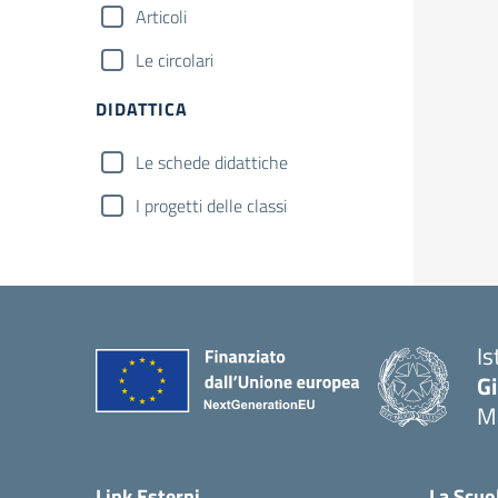
Articoli
Le circolari
DIDATTICA
Le schede didattiche
I progetti delle classi
Is
G
Ma
— 
Link Esterni
La Scuo