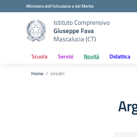
Vai ai contenuti
Vai al menu di navigazione
Vai al footer
Ministero dell'Istruzione e del Merito
Istituto Comprensivo
Giuseppe Fava
Mascalucia (CT)
Scuola
Servizi
Novità
Didattica
Home
circolri
Arg