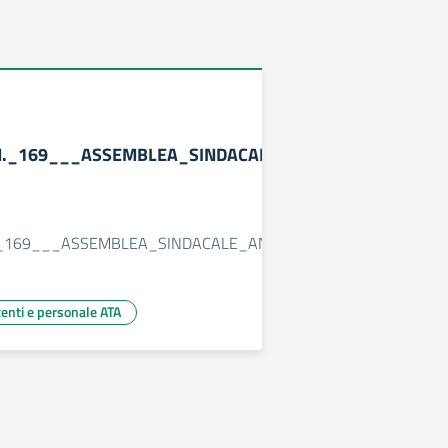
1
N._169___ASSEMBLEA_SINDACALE_ANIEF_11-
_169___ASSEMBLEA_SINDACALE_ANIEF_11-04-
centi e personale ATA