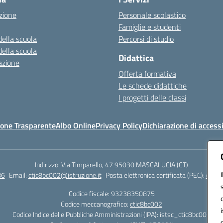
zione
Personale scolastico
Famiglie e studenti
della scuola
Percorsi di studio
della scuola
Didattica
azione
Offerta formativa
Le schede didattiche
I progetti delle classi
one Trasparente
Albo Online
Privacy Policy
Dichiarazione di accessi
Indirizzo:
Via Timparello, 47 95030 MASCALUCIA (CT)
86
Email:
ctic8bc002@istruzione.it
Posta elettronica certificata (PEC):
ctic8
Codice fiscale: 93238350875
Codice meccanografico:
ctic8bc002
Codice Indice delle Pubbliche Amministrazioni (IPA): istsc_ctic8bc002