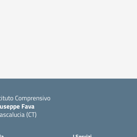
tituto Comprensivo
iuseppe Fava
scalucia (CT)
Visita la pagina iniziale della scuola
la
I Servizi