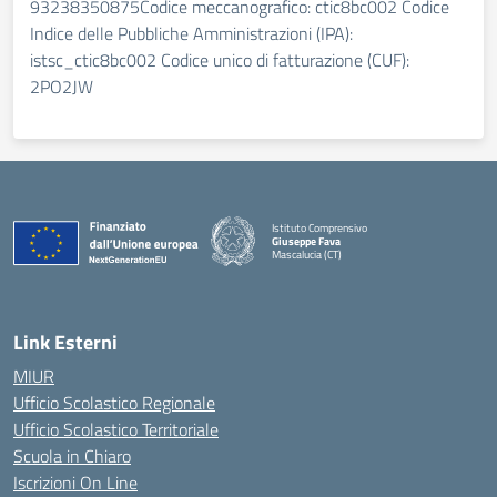
93238350875Codice meccanografico: ctic8bc002 Codice
Indice delle Pubbliche Amministrazioni (IPA):
istsc_ctic8bc002 Codice unico di fatturazione (CUF):
2PO2JW
Istituto Comprensivo
Giuseppe Fava
Mascalucia (CT)
— Visita la pagina iniziale della scuola
Link Esterni
MIUR
Ufficio Scolastico Regionale
Ufficio Scolastico Territoriale
Scuola in Chiaro
Iscrizioni On Line