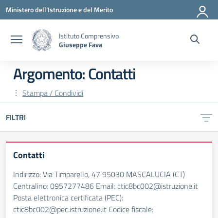
Vai ai contenuti
Vai al menu di navigazione
Vai al footer
Ministero dell'Istruzione e del Merito
Istituto Comprensivo
Giuseppe Fava
Argomento: Contatti
Stampa / Condividi
FILTRI
Contatti
Indirizzo: Via Timparello, 47 95030 MASCALUCIA (CT)
Centralino: 0957277486 Email: ctic8bc002@istruzione.it
Posta elettronica certificata (PEC):
ctic8bc002@pec.istruzione.it Codice fiscale: