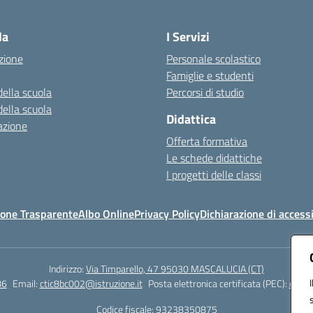
Visita la pagina iniziale della scuola
la
I Servizi
zione
Personale scolastico
Famiglie e studenti
della scuola
Percorsi di studio
della scuola
Didattica
azione
Offerta formativa
Le schede didattiche
I progetti delle classi
one Trasparente
Albo Online
Privacy Policy
Dichiarazione di accessi
Indirizzo:
Via Timparello, 47 95030 MASCALUCIA (CT)
86
Email:
ctic8bc002@istruzione.it
Posta elettronica certificata (PEC):
ctic8
Codice fiscale: 93238350875