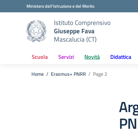
Vai ai contenuti
Vai al menu di navigazione
Vai al footer
Ministero dell'Istruzione e del Merito
Istituto Comprensivo
Giuseppe Fava
Mascalucia (CT)
Scuola
Servizi
Novità
Didattica
Home
Erasmus+ PNRR
Page 2
Ar
PN