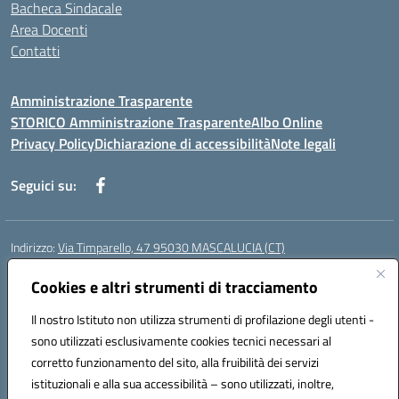
Bacheca Sindacale
Area Docenti
Contatti
Amministrazione Trasparente
STORICO Amministrazione Trasparente
Albo Online
Privacy Policy
Dichiarazione di accessibilità
Note legali
Seguici su:
Indirizzo:
Via Timparello, 47 95030 MASCALUCIA (CT)
Centralino:
0957277486
Email:
ctic8bc002@istruzione.it
Posta elettronica certificata (PEC):
Cookies e altri strumenti di tracciamento
ctic8bc002@pec.istruzione.it
Codice fiscale: 93238350875
Il nostro Istituto non utilizza strumenti di profilazione degli utenti -
Codice meccanografico:
ctic8bc002
sono utilizzati esclusivamente cookies tecnici necessari al
Codice Indice delle Pubbliche Amministrazioni (IPA): istsc_ctic8bc002
corretto funzionamento del sito, alla fruibilità dei servizi
Codice unico di fatturazione (CUF): 2PO2JW
istituzionali e alla sua accessibilità – sono utilizzati, inoltre,