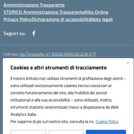
Amministrazione Trasparente
STORICO Amministrazione Trasparente
Albo Online
Privacy Policy
Dichiarazione di accessibilità
Note legali
Seguici su:
Indirizzo:
Via Timparello, 47 95030 MASCALUCIA (CT)
Centralino:
0957277486
Email:
ctic8bc002@istruzione.it
Posta elettronica certificata (PEC):
Cookies e altri strumenti di tracciamento
ctic8bc002@pec.istruzione.it
Codice fiscale: 93238350875
Il nostro Istituto non utilizza strumenti di profilazione degli utenti -
Codice meccanografico:
ctic8bc002
sono utilizzati esclusivamente cookies tecnici necessari al
Codice Indice delle Pubbliche Amministrazioni (IPA): istsc_ctic8bc002
corretto funzionamento del sito, alla fruibilità dei servizi
Codice unico di fatturazione (CUF): 2PO2JW
istituzionali e alla sua accessibilità – sono utilizzati, inoltre,
strumenti statistici anonimizzati messi a disposizione da Web
Analytics Italia.
Hosting & Powered by 3D Solution S.r.l.
Per saperne di più sul nostro sito, consulta la ns.
Cookie Policy.
Concept & Design by Designers Italia