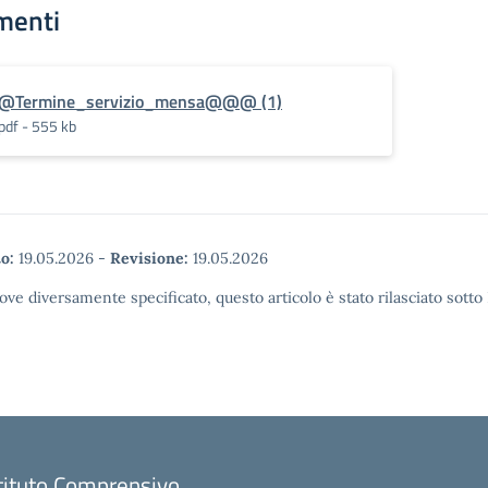
menti
@Termine_servizio_mensa@@@ (1)
pdf - 555 kb
o:
19.05.2026
-
Revisione:
19.05.2026
ove diversamente specificato, questo articolo è stato rilasciato sott
tituto Comprensivo