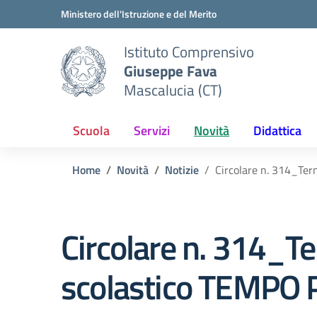
Vai ai contenuti
Vai al menu di navigazione
Vai al footer
Ministero dell'Istruzione e del Merito
Istituto Comprensivo
Giuseppe Fava
Mascalucia (CT)
Scuola
Servizi
Novità
Didattica
Home
Novità
Notizie
Circolare n. 314_Ter
Circolare n. 314_Te
scolastico TEMPO