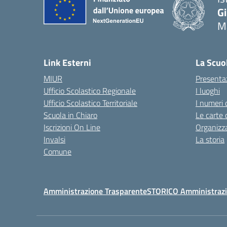
G
Ma
— 
Link Esterni
La Scuo
MIUR
Presenta
Ufficio Scolastico Regionale
I luoghi
Ufficio Scolastico Territoriale
I numeri 
Scuola in Chiaro
Le carte 
Iscrizioni On Line
Organizz
Invalsi
La storia
Comune
Amministrazione Trasparente
STORICO Amministrazi