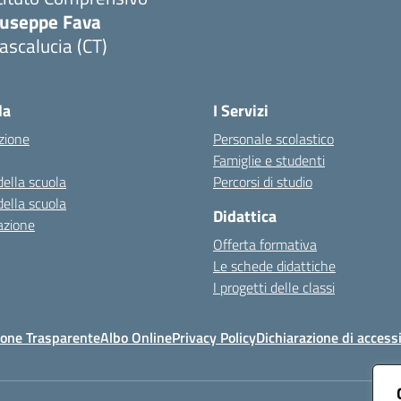
iuseppe Fava
scalucia (CT)
Visita la pagina iniziale della scuola
la
I Servizi
zione
Personale scolastico
Famiglie e studenti
della scuola
Percorsi di studio
della scuola
Didattica
azione
Offerta formativa
Le schede didattiche
I progetti delle classi
one Trasparente
Albo Online
Privacy Policy
Dichiarazione di accessi