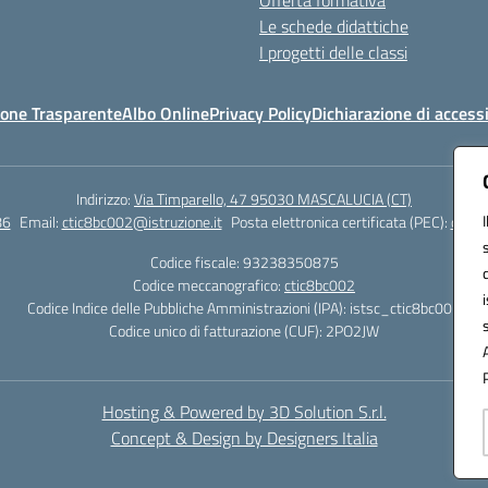
Offerta formativa
Le schede didattiche
I progetti delle classi
one Trasparente
Albo Online
Privacy Policy
Dichiarazione di accessi
Indirizzo:
Via Timparello, 47 95030 MASCALUCIA (CT)
86
Email:
ctic8bc002@istruzione.it
Posta elettronica certificata (PEC):
ctic8
Codice fiscale: 93238350875
Codice meccanografico:
ctic8bc002
Codice Indice delle Pubbliche Amministrazioni (IPA): istsc_ctic8bc002
Codice unico di fatturazione (CUF): 2PO2JW
Hosting & Powered by 3D Solution S.r.l.
Concept & Design by Designers Italia