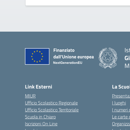
Is
G
Ma
— 
Link Esterni
La Scuo
MIUR
Presenta
Ufficio Scolastico Regionale
I luoghi
Ufficio Scolastico Territoriale
I numeri 
Scuola in Chiaro
Le carte 
Iscrizioni On Line
Organizz