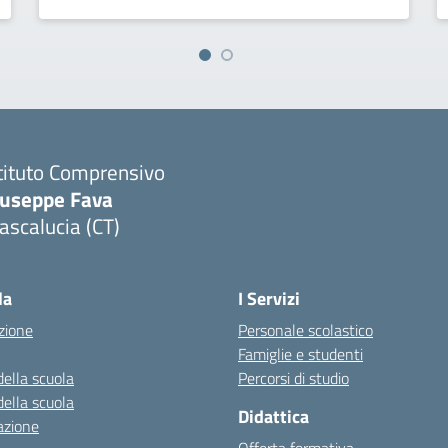
tituto Comprensivo
iuseppe Fava
scalucia (CT)
Visita la pagina iniziale della scuola
la
I Servizi
zione
Personale scolastico
Famiglie e studenti
della scuola
Percorsi di studio
della scuola
Didattica
azione