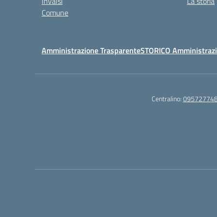
Invalsi
La storia
Comune
Amministrazione Trasparente
STORICO Amministrazi
Centralino:
09572774