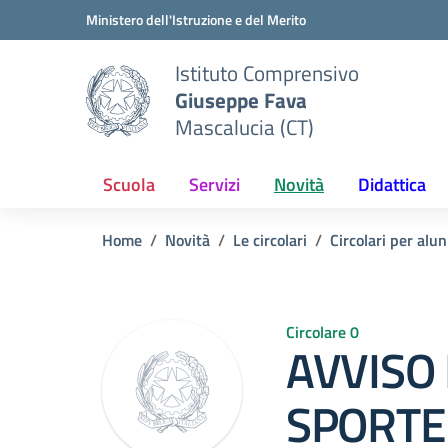
Vai ai contenuti
Vai al menu di navigazione
Vai al footer
Ministero dell'Istruzione e del Merito
Istituto Comprensivo
Giuseppe Fava
Mascalucia (CT)
Scuola
Servizi
Novità
Didattica
Home
Novità
Le circolari
Circolari per alun
Circolare 0
AVVISO
SPORTE