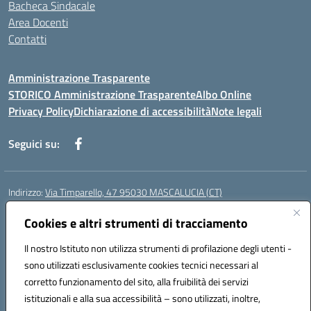
Bacheca Sindacale
Area Docenti
Contatti
Amministrazione Trasparente
STORICO Amministrazione Trasparente
Albo Online
Privacy Policy
Dichiarazione di accessibilità
Note legali
Seguici su:
Indirizzo:
Via Timparello, 47 95030 MASCALUCIA (CT)
Centralino:
0957277486
Email:
ctic8bc002@istruzione.it
Posta elettronica certificata (PEC):
Cookies e altri strumenti di tracciamento
ctic8bc002@pec.istruzione.it
Codice fiscale: 93238350875
Il nostro Istituto non utilizza strumenti di profilazione degli utenti -
Codice meccanografico:
ctic8bc002
sono utilizzati esclusivamente cookies tecnici necessari al
Codice Indice delle Pubbliche Amministrazioni (IPA): istsc_ctic8bc002
corretto funzionamento del sito, alla fruibilità dei servizi
Codice unico di fatturazione (CUF): 2PO2JW
istituzionali e alla sua accessibilità – sono utilizzati, inoltre,