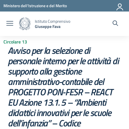
Vai ai contenuti
Vai al menu di navigazione
Vai al footer
Ministero dell'Istruzione e del Merito
Istituto Comprensivo
Giuseppe Fava
Circolare 13
Avviso per la selezione di
personale interno per le attività di
supporto alla gestione
amministrativo-contabile del
PROGETTO PON-FESR – REACT
EU Azione 13.1. 5 – “Ambienti
didattici innovativi per le scuole
dell’infanzia” – Codice