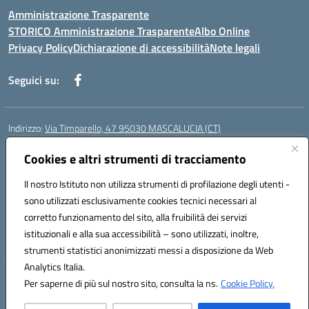
Amministrazione Trasparente
STORICO Amministrazione Trasparente
Albo Online
Privacy Policy
Dichiarazione di accessibilità
Note legali
Seguici su:
Indirizzo:
Via Timparello, 47 95030 MASCALUCIA (CT)
Centralino:
0957277486
Email:
ctic8bc002@istruzione.it
Posta elettronica certificata (PEC):
Cookies e altri strumenti di tracciamento
ctic8bc002@pec.istruzione.it
Codice fiscale: 93238350875
Il nostro Istituto non utilizza strumenti di profilazione degli utenti -
Codice meccanografico:
ctic8bc002
sono utilizzati esclusivamente cookies tecnici necessari al
Codice Indice delle Pubbliche Amministrazioni (IPA): istsc_ctic8bc002
corretto funzionamento del sito, alla fruibilità dei servizi
Codice unico di fatturazione (CUF): 2PO2JW
istituzionali e alla sua accessibilità – sono utilizzati, inoltre,
strumenti statistici anonimizzati messi a disposizione da Web
Analytics Italia.
Hosting & Powered by 3D Solution S.r.l.
Per saperne di più sul nostro sito, consulta la ns.
Cookie Policy.
Concept & Design by Designers Italia