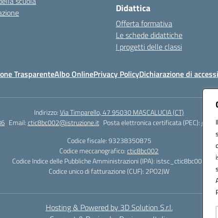
della scuola
Didattica
azione
Offerta formativa
Le schede didattiche
I progetti delle classi
one Trasparente
Albo Online
Privacy Policy
Dichiarazione di accessi
Indirizzo:
Via Timparello, 47 95030 MASCALUCIA (CT)
86
Email:
ctic8bc002@istruzione.it
Posta elettronica certificata (PEC):
ctic8
Codice fiscale: 93238350875
Codice meccanografico:
ctic8bc002
Codice Indice delle Pubbliche Amministrazioni (IPA): istsc_ctic8bc002
Codice unico di fatturazione (CUF): 2PO2JW
Hosting & Powered by 3D Solution S.r.l.