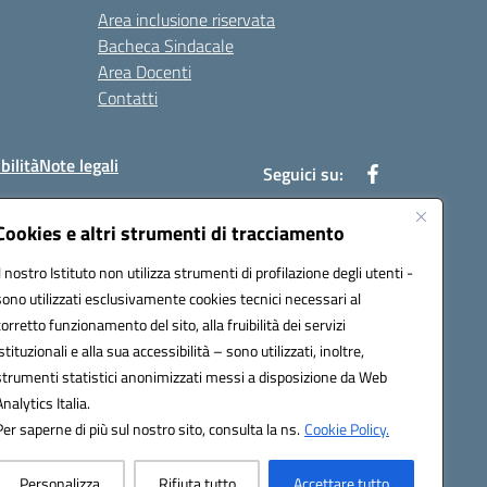
Area inclusione riservata
Bacheca Sindacale
Area Docenti
Contatti
bilità
Note legali
Seguici su:
Cookies e altri strumenti di tracciamento
Il nostro Istituto non utilizza strumenti di profilazione degli utenti -
bc002@pec.istruzione.it
sono utilizzati esclusivamente cookies tecnici necessari al
corretto funzionamento del sito, alla fruibilità dei servizi
istituzionali e alla sua accessibilità – sono utilizzati, inoltre,
strumenti statistici anonimizzati messi a disposizione da Web
Analytics Italia.
Per saperne di più sul nostro sito, consulta la ns.
Cookie Policy.
Personalizza
Rifiuta tutto
Accettare tutto