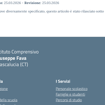
o:
25.03.2026
-
Revisione:
25.03.2026
ove diversamente specificato, questo articolo è stato rilasciato sott
tituto Comprensivo
iuseppe Fava
scalucia (CT)
Visita la pagina iniziale della scuola
la
I Servizi
zione
Personale scolastico
Famiglie e studenti
della scuola
Percorsi di studio