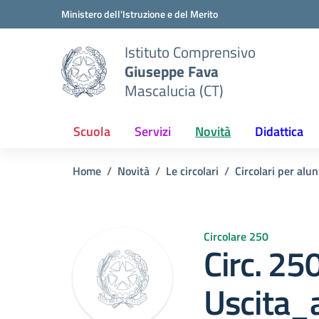
Vai ai contenuti
Vai al menu di navigazione
Vai al footer
Ministero dell'Istruzione e del Merito
Istituto Comprensivo
Giuseppe Fava
Mascalucia (CT)
Scuola
Servizi
Novità
Didattica
Home
Novità
Le circolari
Circolari per alun
Circolare 250
Circ. 25
Uscita_a