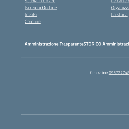
Scuola in Chiaro
Le carte 
Iscrizioni On Line
Organizz
Invalsi
La storia
Comune
Amministrazione Trasparente
STORICO Amministrazi
Centralino:
09572774