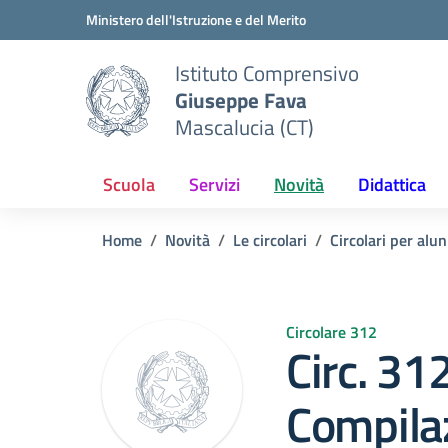
Vai ai contenuti
Vai al menu di navigazione
Vai al footer
Ministero dell'Istruzione e del Merito
Istituto Comprensivo
Giuseppe Fava
Mascalucia (CT)
Scuola
Servizi
Novità
Didattica
Home
Novità
Le circolari
Circolari per alun
Circolare 312
Circ. 31
Compila