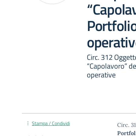
“Capolav
Portfoli
operativ
Circ. 312 Ogget
“Capolavoro” del
operative
Stampa / Condividi
Circ. 3
Portfol