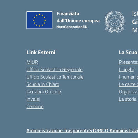
Is
G
Ma
— 
Link Esterni
La Scuo
MIUR
Presenta
Ufficio Scolastico Regionale
I luoghi
Ufficio Scolastico Territoriale
I numeri 
Scuola in Chiaro
Le carte 
Iscrizioni On Line
Organizz
Invalsi
La storia
Comune
Amministrazione Trasparente
STORICO Amministrazi