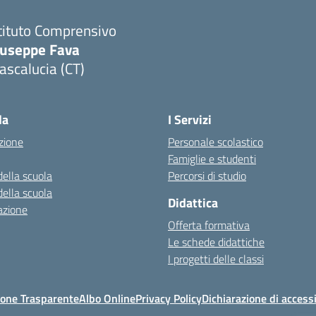
tituto Comprensivo
iuseppe Fava
scalucia (CT)
Visita la pagina iniziale della scuola
la
I Servizi
zione
Personale scolastico
Famiglie e studenti
della scuola
Percorsi di studio
della scuola
Didattica
azione
Offerta formativa
Le schede didattiche
I progetti delle classi
one Trasparente
Albo Online
Privacy Policy
Dichiarazione di accessi