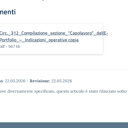
menti
Circ._312_Compilazione_sezione_“Capolavoro”_dellE-
Portfolio_–_Indicazioni_operative copia
pdf - 567 kb
o:
22.05.2026
-
Revisione:
22.05.2026
ove diversamente specificato, questo articolo è stato rilasciato sott