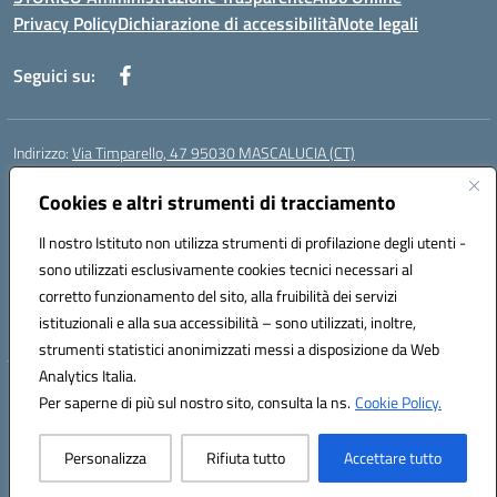
Privacy Policy
Dichiarazione di accessibilità
Note legali
Seguici su:
Indirizzo:
Via Timparello, 47 95030 MASCALUCIA (CT)
Centralino:
0957277486
Email:
ctic8bc002@istruzione.it
Posta elettronica certificata (PEC):
Cookies e altri strumenti di tracciamento
ctic8bc002@pec.istruzione.it
Codice fiscale: 93238350875
Il nostro Istituto non utilizza strumenti di profilazione degli utenti -
Codice meccanografico:
ctic8bc002
sono utilizzati esclusivamente cookies tecnici necessari al
Codice Indice delle Pubbliche Amministrazioni (IPA): istsc_ctic8bc002
corretto funzionamento del sito, alla fruibilità dei servizi
Codice unico di fatturazione (CUF): 2PO2JW
istituzionali e alla sua accessibilità – sono utilizzati, inoltre,
strumenti statistici anonimizzati messi a disposizione da Web
Analytics Italia.
Hosting & Powered by 3D Solution S.r.l.
Per saperne di più sul nostro sito, consulta la ns.
Cookie Policy.
Concept & Design by Designers Italia
Personalizza
Rifiuta tutto
Accettare tutto