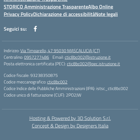
STORICO Amministrazione Trasparente
Albo Online
Privacy Policy
Dichiarazione di accessibilità
Note legali
Seguici su:
Indirizzo:
Via Timparello, 47 95030 MASCALUCIA (CT)
Centralino:
0957277486
Email:
ctic8bc002@istruzione.it
Posta elettronica certificata (PEC):
ctic8bc002@pec.istruzione.it
Codice fiscale: 93238350875
Codice meccanografico:
ctic8bc002
Codice Indice delle Pubbliche Amministrazioni (IPA): istsc_ctic8bc002
Codice unico di fatturazione (CUF): 2PO2JW
Hosting & Powered by 3D Solution S.r.l.
Concept & Design by Designers Italia