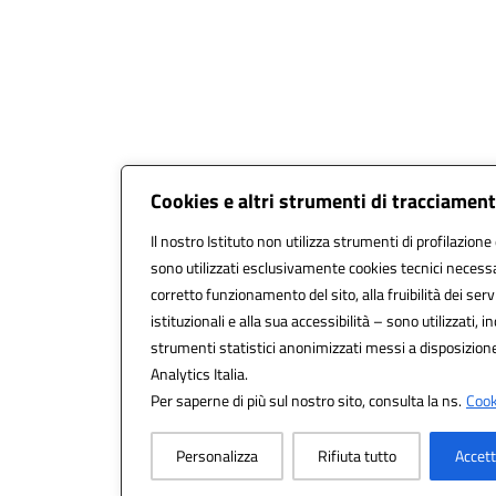
Cookies e altri strumenti di tracciamen
Il nostro Istituto non utilizza strumenti di profilazione 
sono utilizzati esclusivamente cookies tecnici necessa
corretto funzionamento del sito, alla fruibilità dei serv
istituzionali e alla sua accessibilità – sono utilizzati, in
strumenti statistici anonimizzati messi a disposizio
Analytics Italia.
Per saperne di più sul nostro sito, consulta la ns.
Cook
Personalizza
Rifiuta tutto
Accett