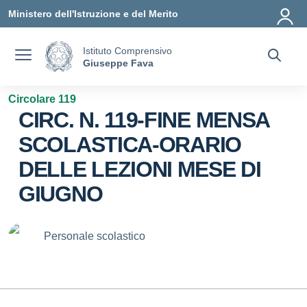
Vai ai contenuti
Vai al menu di navigazione
Vai al footer
Ministero dell'Istruzione e del Merito
Istituto Comprensivo
Giuseppe Fava
Circolare 119
CIRC. N. 119-FINE MENSA
SCOLASTICA-ORARIO
DELLE LEZIONI MESE DI
GIUGNO
Personale scolastico