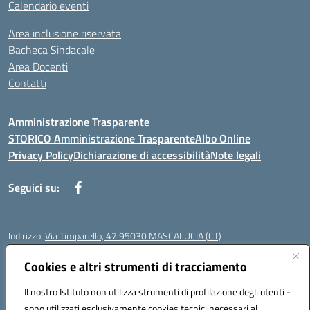
Calendario eventi
Area inclusione riservata
Bacheca Sindacale
Area Docenti
Contatti
Amministrazione Trasparente
STORICO Amministrazione Trasparente
Albo Online
Privacy Policy
Dichiarazione di accessibilità
Note legali
Seguici su:
Indirizzo:
Via Timparello, 47 95030 MASCALUCIA (CT)
Centralino:
0957277486
Email:
ctic8bc002@istruzione.it
Posta elettronica certificata (PEC):
Cookies e altri strumenti di tracciamento
ctic8bc002@pec.istruzione.it
Codice fiscale: 93238350875
Il nostro Istituto non utilizza strumenti di profilazione degli utenti -
Codice meccanografico:
ctic8bc002
sono utilizzati esclusivamente cookies tecnici necessari al