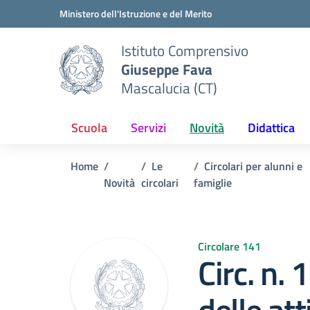
Vai ai contenuti
Vai al menu di navigazione
Vai al footer
Ministero dell'Istruzione e del Merito
Istituto Comprensivo
Giuseppe Fava
Mascalucia (CT)
Scuola
Servizi
Novità
Didattica
Home
Le
Circolari per alunni e
Novità
circolari
famiglie
Circolare 141
Circ. n.