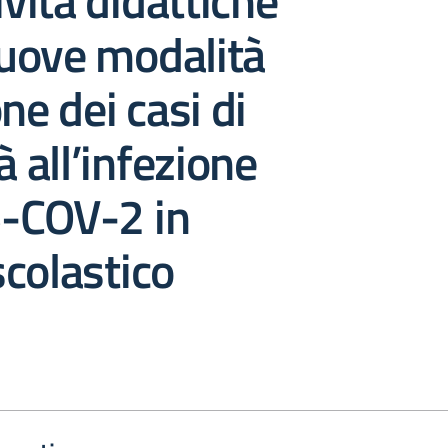
ività didattiche
uove modalità
ne dei casi di
à all’infezione
-COV-2 in
colastico