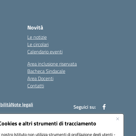
Novità
Le notizie
Le circolari
Calendario eventi
Area inclusione riservata
Bacheca Sindacale
Area Docenti
Contatti
bilità
Note legali
Seguici su:
Cookies e altri strumenti di tracciamento
Il nostro Istituto non utilizza strumenti di profilazione degli utenti -
bc002@pec.istruzione.it