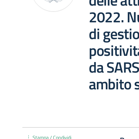
delle att
2022. N
di gestio
positivit
da SARS
ambito s
Stampa / Condividi