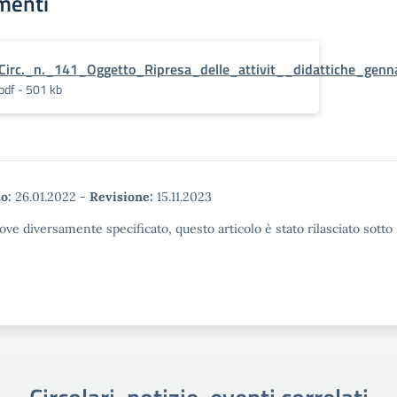
menti
Circ._n._141_Oggetto_Ripresa_delle_attivit__didattiche_ge
pdf - 501 kb
o:
26.01.2022
-
Revisione:
15.11.2023
ove diversamente specificato, questo articolo è stato rilasciato sott