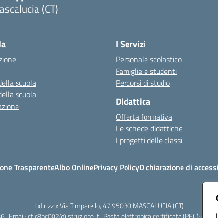
scalucia (CT)
Visita la pagina iniziale della scuola
la
I Servizi
zione
Personale scolastico
Famiglie e studenti
della scuola
Percorsi di studio
della scuola
Didattica
azione
Offerta formativa
Le schede didattiche
I progetti delle classi
one Trasparente
Albo Online
Privacy Policy
Dichiarazione di accessi
Indirizzo:
Via Timparello, 47 95030 MASCALUCIA (CT)
86
Email:
ctic8bc002@istruzione.it
Posta elettronica certificata (PEC):
ctic8