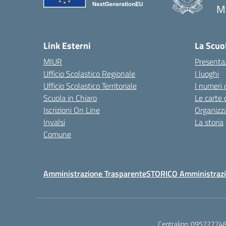
Ma
— 
Link Esterni
La Scuo
MIUR
Presenta
Ufficio Scolastico Regionale
I luoghi
Ufficio Scolastico Territoriale
I numeri 
Scuola in Chiaro
Le carte 
Iscrizioni On Line
Organizz
Invalsi
La storia
Comune
Amministrazione Trasparente
STORICO Amministrazi
Centralino:
09572774