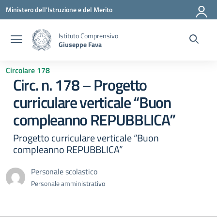
Vai ai contenuti
Vai al menu di navigazione
Vai al footer
Ministero dell'Istruzione e del Merito
Istituto Comprensivo
Giuseppe Fava
Circolare 178
Circ. n. 178 – Progetto
curriculare verticale “Buon
compleanno REPUBBLICA”
Progetto curriculare verticale “Buon
compleanno REPUBBLICA”
Personale scolastico
Personale amministrativo