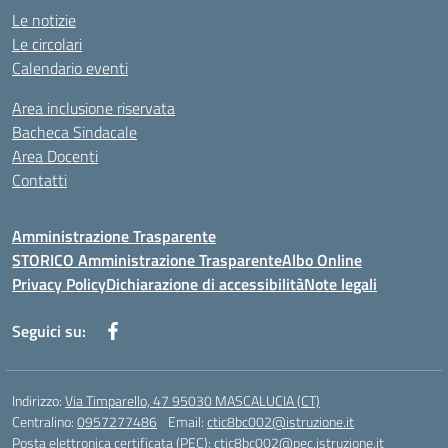
Le notizie
Le circolari
Calendario eventi
Area inclusione riservata
Bacheca Sindacale
Area Docenti
Contatti
Amministrazione Trasparente
STORICO Amministrazione Trasparente
Albo Online
Privacy Policy
Dichiarazione di accessibilità
Note legali
Seguici su:
Indirizzo:
Via Timparello, 47 95030 MASCALUCIA (CT)
Centralino:
0957277486
Email:
ctic8bc002@istruzione.it
Posta elettronica certificata (PEC):
ctic8bc002@pec.istruzione.it