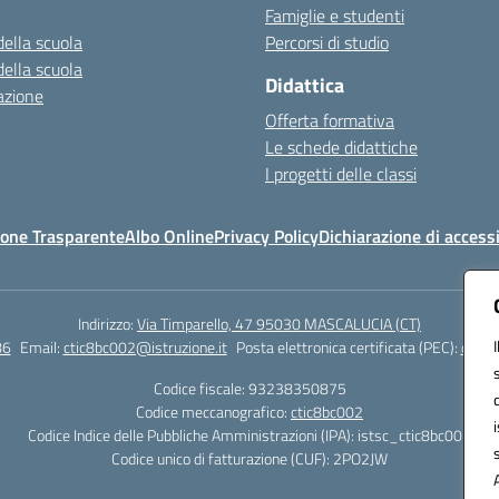
Famiglie e studenti
della scuola
Percorsi di studio
della scuola
Didattica
azione
Offerta formativa
Le schede didattiche
I progetti delle classi
one Trasparente
Albo Online
Privacy Policy
Dichiarazione di accessi
Indirizzo:
Via Timparello, 47 95030 MASCALUCIA (CT)
86
Email:
ctic8bc002@istruzione.it
Posta elettronica certificata (PEC):
ctic8
Codice fiscale: 93238350875
Codice meccanografico:
ctic8bc002
Codice Indice delle Pubbliche Amministrazioni (IPA): istsc_ctic8bc002
Codice unico di fatturazione (CUF): 2PO2JW