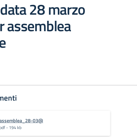
n data 28 marzo
r assemblea
e
menti
assemblea_28-03@
pdf - 194 kb