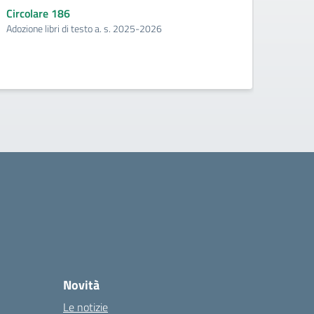
Circolare 186
Circo
Adozione libri di testo a. s. 2025-2026
Manife
Novità
Le notizie