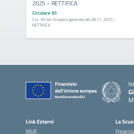
2025 – RETTIFICA
Circolare 95
Circ. 95 bis-Sciopero generale del 28.11. 2025 -
RETTIFICA
Is
G
Ma
— 
Link Esterni
La Scuo
MIUR
Presenta