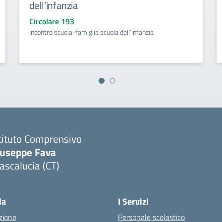
dell’infanzia
Circolare 193
Incontro scuola-famiglia scuola dell’infanzia
tituto Comprensivo
iuseppe Fava
scalucia (CT)
Visita la pagina iniziale della scuola
la
I Servizi
zione
Personale scolastico