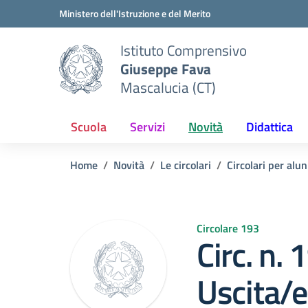
Vai ai contenuti
Vai al menu di navigazione
Vai al footer
Ministero dell'Istruzione e del Merito
Istituto Comprensivo
Giuseppe Fava
Mascalucia (CT)
Scuola
Servizi
Novità
Didattica
Home
Novità
Le circolari
Circolari per alun
Circolare 193
Circ. n. 
Uscita/e