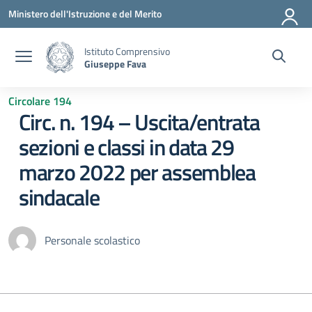
Vai ai contenuti
Vai al menu di navigazione
Vai al footer
Ministero dell'Istruzione e del Merito
Istituto Comprensivo
Giuseppe Fava
Circolare 194
Circ. n. 194 – Uscita/entrata
sezioni e classi in data 29
marzo 2022 per assemblea
sindacale
Personale scolastico