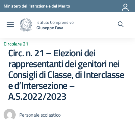
Vai ai contenuti
Vai al menu di navigazione
Vai al footer
Ministero dell'Istruzione e del Merito
Istituto Comprensivo
Giuseppe Fava
Circolare 21
Circ. n. 21 – Elezioni dei
rappresentanti dei genitori nei
Consigli di Classe, di Interclasse
e d’Intersezione –
A.S.2022/2023
Personale scolastico