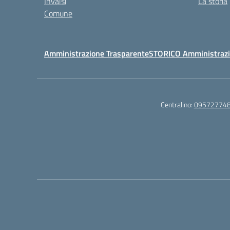
Invalsi
La storia
Comune
Amministrazione Trasparente
STORICO Amministrazi
Centralino:
09572774