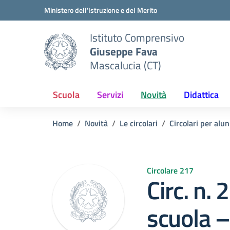
Vai ai contenuti
Vai al menu di navigazione
Vai al footer
Ministero dell'Istruzione e del Merito
Istituto Comprensivo
Giuseppe Fava
Mascalucia (CT)
Scuola
Servizi
Novità
Didattica
Home
Novità
Le circolari
Circolari per alun
Circolare 217
Circ. n.
scuola –