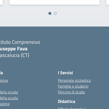
tituto Comprensivo
iuseppe Fava
scalucia (CT)
Visita la pagina iniziale della scuola
la
I Servizi
zione
Personale scolastico
Famiglie e studenti
della scuola
Percorsi di studio
della scuola
Didattica
azione