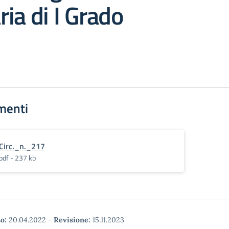
ia di I Grado
menti
Circ._n._217
pdf - 237 kb
o:
20.04.2022
-
Revisione:
15.11.2023