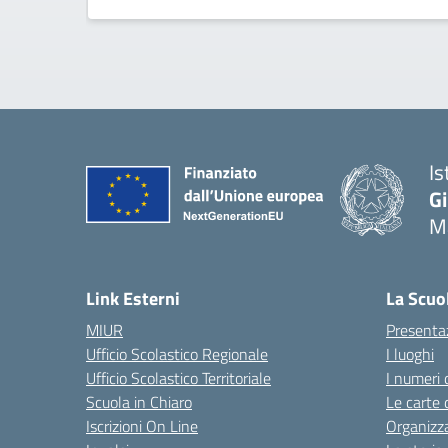
Is
G
Ma
— 
Link Esterni
La Scuo
MIUR
Presenta
Ufficio Scolastico Regionale
I luoghi
Ufficio Scolastico Territoriale
I numeri 
Scuola in Chiaro
Le carte 
Iscrizioni On Line
Organizz