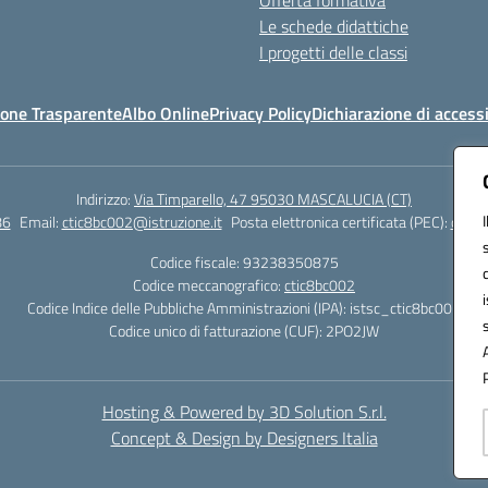
Offerta formativa
Le schede didattiche
I progetti delle classi
one Trasparente
Albo Online
Privacy Policy
Dichiarazione di accessi
Indirizzo:
Via Timparello, 47 95030 MASCALUCIA (CT)
86
Email:
ctic8bc002@istruzione.it
Posta elettronica certificata (PEC):
ctic8
Codice fiscale: 93238350875
Codice meccanografico:
ctic8bc002
Codice Indice delle Pubbliche Amministrazioni (IPA): istsc_ctic8bc002
Codice unico di fatturazione (CUF): 2PO2JW
Hosting & Powered by 3D Solution S.r.l.
Concept & Design by Designers Italia