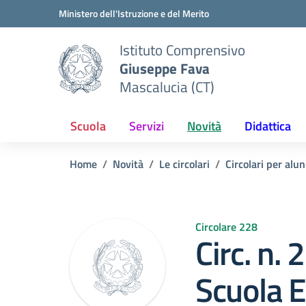
Vai ai contenuti
Vai al menu di navigazione
Vai al footer
Ministero dell'Istruzione e del Merito
Istituto Comprensivo
Giuseppe Fava
Mascalucia (CT)
Scuola
Servizi
Novità
Didattica
Home
Novità
Le circolari
Circolari per alun
Circolare 228
Circ. n.
Scuola E