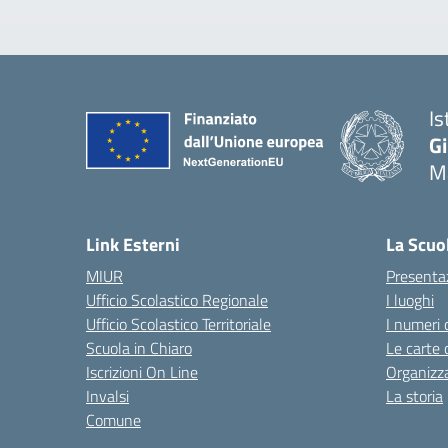
Is
G
Ma
— 
Link Esterni
La Scuo
MIUR
Presenta
Ufficio Scolastico Regionale
I luoghi
Ufficio Scolastico Territoriale
I numeri 
Scuola in Chiaro
Le carte 
Iscrizioni On Line
Organizz
Invalsi
La storia
Comune