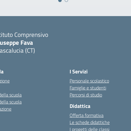
tituto Comprensivo
iuseppe Fava
scalucia (CT)
Visita la pagina iniziale della scuola
la
I Servizi
zione
Personale scolastico
Famiglie e studenti
della scuola
Percorsi di studio
della scuola
Didattica
azione
Offerta formativa
Le schede didattiche
I progetti delle classi