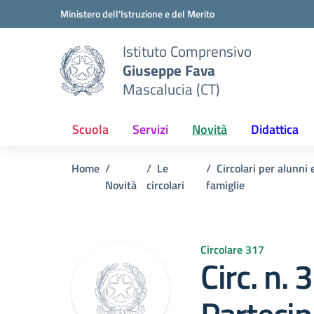
Vai ai contenuti
Vai al menu di navigazione
Vai al footer
Ministero dell'Istruzione e del Merito
Istituto Comprensivo
Giuseppe Fava
Mascalucia (CT)
Scuola
Servizi
Novità
Didattica
Home
Le
Circolari per alunni 
Novità
circolari
famiglie
Circolare 317
Circ. n.