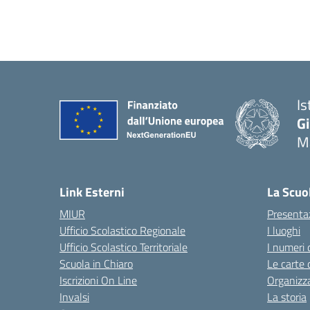
Is
G
Ma
— 
Link Esterni
La Scuo
MIUR
Presenta
Ufficio Scolastico Regionale
I luoghi
Ufficio Scolastico Territoriale
I numeri 
Scuola in Chiaro
Le carte 
Iscrizioni On Line
Organizz
Invalsi
La storia