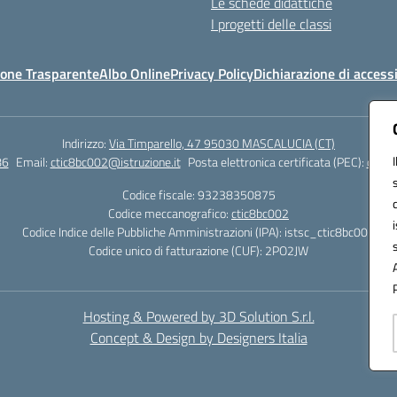
Le schede didattiche
I progetti delle classi
one Trasparente
Albo Online
Privacy Policy
Dichiarazione di accessi
Indirizzo:
Via Timparello, 47 95030 MASCALUCIA (CT)
86
Email:
ctic8bc002@istruzione.it
Posta elettronica certificata (PEC):
ctic8
Codice fiscale: 93238350875
Codice meccanografico:
ctic8bc002
Codice Indice delle Pubbliche Amministrazioni (IPA): istsc_ctic8bc002
Codice unico di fatturazione (CUF): 2PO2JW
Hosting & Powered by 3D Solution S.r.l.
Concept & Design by Designers Italia