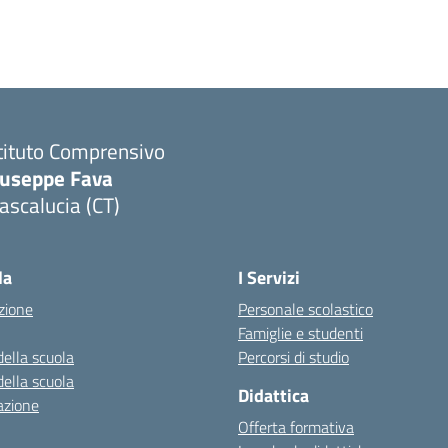
tituto Comprensivo
iuseppe Fava
scalucia (CT)
Visita la pagina iniziale della scuola
la
I Servizi
zione
Personale scolastico
Famiglie e studenti
della scuola
Percorsi di studio
della scuola
Didattica
azione
Offerta formativa