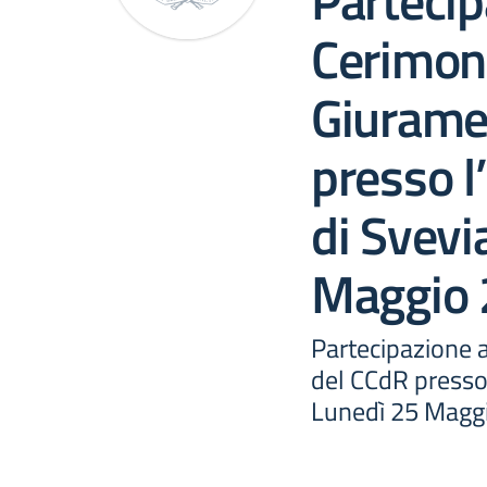
Partecip
Cerimoni
Giurame
presso l’
di Svevi
Maggio 
Partecipazione 
del CCdR presso l
Lunedì 25 Magg