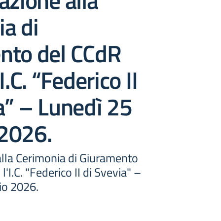
azione alla
a di
nto del CCdR
I.C. “Federico II
a” – Lunedì 25
2026.
alla Cerimonia di Giuramento
'I.C. "Federico II di Svevia" –
io 2026.