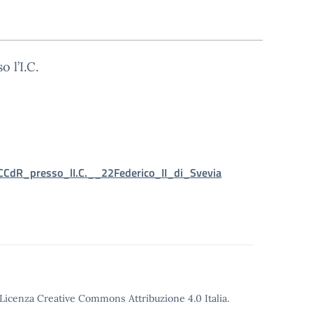
 l’I.C.
CCdR_presso_lI.C.__22Federico_II_di_Svevia
o Licenza Creative Commons Attribuzione 4.0 Italia.