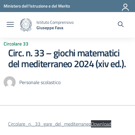
Vai ai contenuti
Vai al menu di navigazione
Vai al footer
Ministero dell'Istruzione e del Merito
Istituto Comprensivo
Giuseppe Fava
Circolare 33
Circ. n. 33 – giochi matematici
del mediterraneo 2024 (xiv ed.).
Personale scolastico
Circolare_n._33_gare_del_mediterraneo
Download