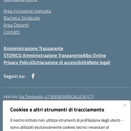
Area inclusione riservata
Bacheca Sindacale
Area Docenti
Contatti
Amministrazione Trasparente
STORICO Amministrazione Trasparente
Albo Online
Privacy Policy
Dichiarazione di accessibilità
Note legali
Seguici su:
Indirizzo:
Via Timparello, 47 95030 MASCALUCIA (CT)
Centralino:
0957277486
Email:
ctic8bc002@istruzione.it
Posta elettronica certificata (PEC):
Cookies e altri strumenti di tracciamento
ctic8bc002@pec.istruzione.it
Codice fiscale: 93238350875
Il nostro Istituto non utilizza strumenti di profilazione degli utenti -
Codice meccanografico:
ctic8bc002
sono utilizzati esclusivamente cookies tecnici necessari al