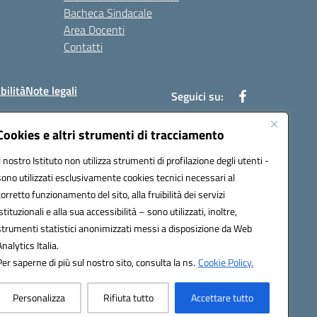
Bacheca Sindacale
Area Docenti
Contatti
bilità
Note legali
Seguici su:
Cookies e altri strumenti di tracciamento
Il nostro Istituto non utilizza strumenti di profilazione degli utenti -
bc002@pec.istruzione.it
sono utilizzati esclusivamente cookies tecnici necessari al
corretto funzionamento del sito, alla fruibilità dei servizi
istituzionali e alla sua accessibilità – sono utilizzati, inoltre,
strumenti statistici anonimizzati messi a disposizione da Web
Analytics Italia.
Per saperne di più sul nostro sito, consulta la ns.
Cookie Policy.
Personalizza
Rifiuta tutto
Accettare tutto