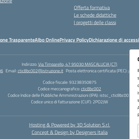
azione
Offerta formativa
Le schede didattiche
I progetti delle classi
one Trasparente
Albo Online
Privacy Policy
Dichiarazione di accessi
Indirizzo:
Via Timparello, 47 95030 MASCALUCIA (CT)
86
Email:
ctic8bc002@istruzione.it
Posta elettronica certificata (PEC):
ctic8
Codice fiscale: 93238350875
Codice meccanografico:
ctic8bc002
Codice Indice delle Pubbliche Amministrazioni (IPA): istsc_ctic8bc002
Codice unico di fatturazione (CUF): 2PO2JW
Hosting & Powered by 3D Solution S.r.l.
Concept & Design by Designers Italia