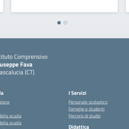
tituto Comprensivo
iuseppe Fava
scalucia (CT)
Visita la pagina iniziale della scuola
la
I Servizi
zione
Personale scolastico
Famiglie e studenti
della scuola
Percorsi di studio
della scuola
Didattica