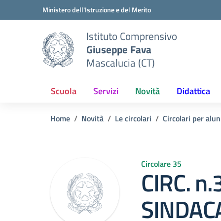
Vai ai contenuti
Vai al menu di navigazione
Vai al footer
Ministero dell'Istruzione e del Merito
Istituto Comprensivo
Giuseppe Fava
Mascalucia (CT)
Scuola
Servizi
Novità
Didattica
Home
Novità
Le circolari
Circolari per alun
Circolare 35
CIRC. n
SINDAC