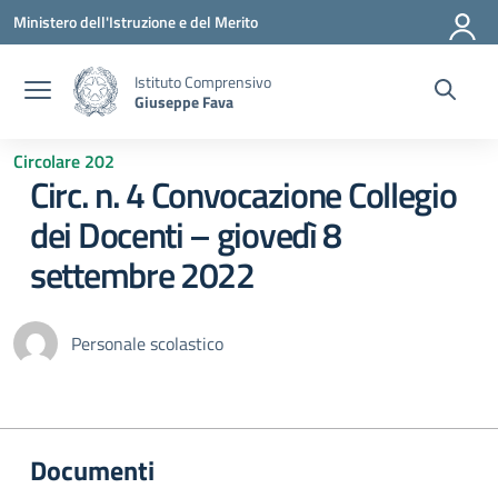
Vai ai contenuti
Vai al menu di navigazione
Vai al footer
Ministero dell'Istruzione e del Merito
Istituto Comprensivo
Giuseppe Fava
Circolare 202
Circ. n. 4 Convocazione Collegio
dei Docenti – giovedì 8
settembre 2022
Personale scolastico
Documenti