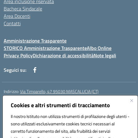
Area inclusione riservata
Bacheca Sindacale
Area Docenti
Contatti
Amministrazione Trasparente
STORICO Amministrazione Trasparente
Albo Online
Privacy Policy
Dichiarazione di accessibilità
Note legali
Seguici su:
Indirizzo:
Via Timparello, 47 95030 MASCALUCIA (CT)
Centralino:
0957277486
Email:
ctic8bc002@istruzione.it
Posta elettronica certificata (PEC):
Cookies e altri strumenti di tracciamento
ctic8bc002@pec.istruzione.it
Codice fiscale: 93238350875
Il nostro Istituto non utilizza strumenti di profilazione degli utenti -
Codice meccanografico:
ctic8bc002
sono utilizzati esclusivamente cookies tecnici necessari al
Codice Indice delle Pubbliche Amministrazioni (IPA): istsc_ctic8bc002
corretto funzionamento del sito, alla fruibilità dei servizi
Codice unico di fatturazione (CUF): 2PO2JW