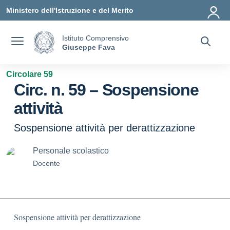
Vai ai contenuti
Vai al menu di navigazione
Vai al footer
Ministero dell'Istruzione e del Merito
Istituto Comprensivo
Giuseppe Fava
Circolare 59
Circ. n. 59 – Sospensione
attività
Sospensione attività per derattizzazione
Personale scolastico
Docente
Sospensione attività per derattizzazione