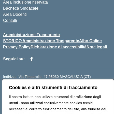
Area inclusione riservata
Bacheca Sindacale
Area Docenti
Contatti
Amministrazione Trasparente
STORICO Amministrazione Trasparente
Albo Online
Privacy Policy
Dichiarazione di accessibilità
Note legali
Seguici su:
Indirizzo:
Via Timparello, 47 95030 MASCALUCIA (CT)
Centralino:
0957277486
Email:
ctic8bc002@istruzione.it
Cookies e altri strumenti di tracciamento
Posta elettronica certificata (PEC):
ctic8bc002@pec.istruzione.it
Codice fiscale: 93238350875
Il nostro Istituto non utilizza strumenti di profilazione degli
Codice meccanografico:
ctic8bc002
utenti - sono utilizzati esclusivamente cookies tecnici
Codice Indice delle Pubbliche Amministrazioni (IPA):
necessari al corretto funzionamento del sito, alla fruibilità dei
istsc_ctic8bc002