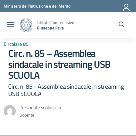
Vai ai contenuti
Vai al menu di navigazione
Vai al footer
Ministero dell'Istruzione e del Merito
Istituto Comprensivo
Giuseppe Fava
Circolare 85
Circ. n. 85 – Assemblea
sindacale in streaming USB
SCUOLA
Circ. n. 85 - Assemblea sindacale in streaming
USB SCUOLA
Personale scolastico
Docente