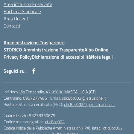
Area inclusione riservata
Bacheca Sindacale
Area Docenti
Contatti
Amministrazione Trasparente
STORICO Amministrazione Trasparente
Albo Online
Privacy Policy
Dichiarazione di accessibilità
Note legali
Seguici su:
Indirizzo:
Via Timparello, 47 95030 MASCALUCIA (CT)
Centralino:
0957277486
Email:
ctic8bc002@istruzione.it
Posta elettronica certificata (PEC):
ctic8bc002@pec.istruzione.it
Codice fiscale: 93238350875
Codice meccanografico:
ctic8bc002
Codice Indice delle Pubbliche Amministrazioni (IPA): istsc_ctic8bc002