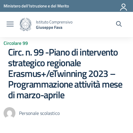
Vai ai contenuti
Vai al menu di navigazione
Vai al footer
Ministero dell'Istruzione e del Merito
Istituto Comprensivo
Giuseppe Fava
Circolare 99
Circ. n. 99 -Piano di intervento
strategico regionale
Erasmus+/eTwinning 2023 –
Programmazione attività mese
di marzo-aprile
Personale scolastico