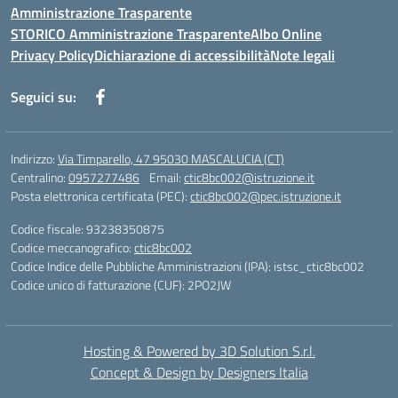
Amministrazione Trasparente
STORICO Amministrazione Trasparente
Albo Online
Privacy Policy
Dichiarazione di accessibilità
Note legali
Seguici su:
Indirizzo:
Via Timparello, 47 95030 MASCALUCIA (CT)
Centralino:
0957277486
Email:
ctic8bc002@istruzione.it
Posta elettronica certificata (PEC):
ctic8bc002@pec.istruzione.it
Codice fiscale: 93238350875
Codice meccanografico:
ctic8bc002
Codice Indice delle Pubbliche Amministrazioni (IPA): istsc_ctic8bc002
Codice unico di fatturazione (CUF): 2PO2JW
Hosting & Powered by 3D Solution S.r.l.
Concept & Design by Designers Italia