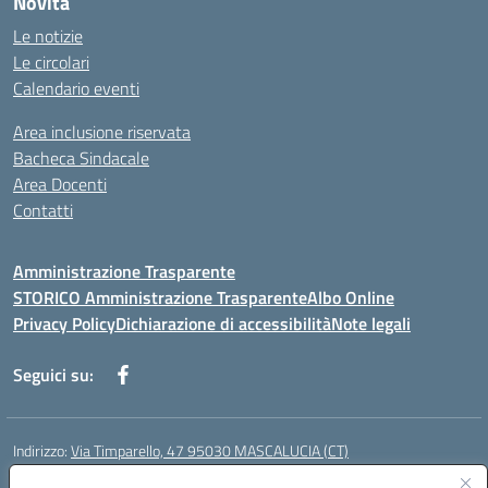
Novità
Le notizie
Le circolari
Calendario eventi
Area inclusione riservata
Bacheca Sindacale
Area Docenti
Contatti
Amministrazione Trasparente
STORICO Amministrazione Trasparente
Albo Online
Privacy Policy
Dichiarazione di accessibilità
Note legali
Seguici su:
Indirizzo:
Via Timparello, 47 95030 MASCALUCIA (CT)
Centralino:
0957277486
Email:
ctic8bc002@istruzione.it