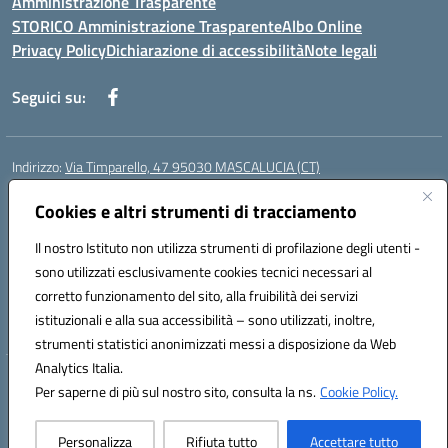
Amministrazione Trasparente
STORICO Amministrazione Trasparente
Albo Online
Privacy Policy
Dichiarazione di accessibilità
Note legali
Seguici su:
Indirizzo:
Via Timparello, 47 95030 MASCALUCIA (CT)
Centralino:
0957277486
Email:
ctic8bc002@istruzione.it
Posta elettronica certificata (PEC):
Cookies e altri strumenti di tracciamento
ctic8bc002@pec.istruzione.it
Codice fiscale: 93238350875
Il nostro Istituto non utilizza strumenti di profilazione degli utenti -
Codice meccanografico:
ctic8bc002
sono utilizzati esclusivamente cookies tecnici necessari al
Codice Indice delle Pubbliche Amministrazioni (IPA): istsc_ctic8bc002
corretto funzionamento del sito, alla fruibilità dei servizi
Codice unico di fatturazione (CUF): 2PO2JW
istituzionali e alla sua accessibilità – sono utilizzati, inoltre,
strumenti statistici anonimizzati messi a disposizione da Web
Analytics Italia.
Hosting & Powered by 3D Solution S.r.l.
Per saperne di più sul nostro sito, consulta la ns.
Cookie Policy.
Concept & Design by Designers Italia
Personalizza
Rifiuta tutto
Accettare tutto