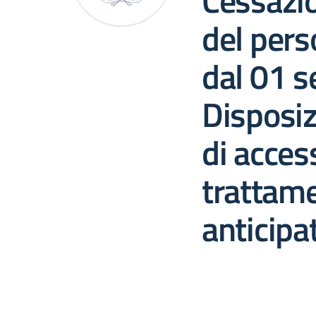
Cessazio
del pers
dal 01 
Disposiz
di acces
trattame
anticip