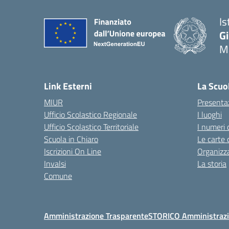
Is
G
Ma
— 
Link Esterni
La Scuo
MIUR
Presenta
Ufficio Scolastico Regionale
I luoghi
Ufficio Scolastico Territoriale
I numeri 
Scuola in Chiaro
Le carte 
Iscrizioni On Line
Organizz
Invalsi
La storia
Comune
Amministrazione Trasparente
STORICO Amministrazi