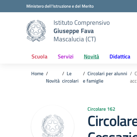
Vai ai contenuti
Vai al menu di navigazione
Vai al footer
Ministero dell'Istruzione e del Merito
Istituto Comprensivo
Giuseppe Fava
Mascalucia (CT)
Scuola
Servizi
Novità
Didattica
Home
Le
Circolari per alunni
C
Novità
circolari
e famiglie
acc
Circolare 162
Circolar