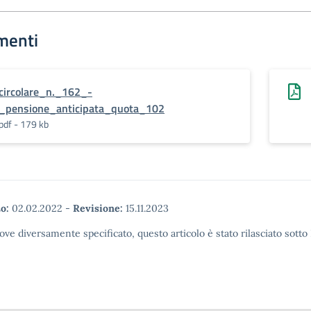
menti
circolare_n._162_-
_pensione_anticipata_quota_102
pdf - 179 kb
o:
02.02.2022
-
Revisione:
15.11.2023
ove diversamente specificato, questo articolo è stato rilasciato sott