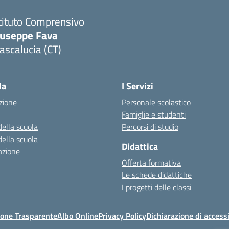
tituto Comprensivo
iuseppe Fava
scalucia (CT)
Visita la pagina iniziale della scuola
la
I Servizi
zione
Personale scolastico
Famiglie e studenti
della scuola
Percorsi di studio
della scuola
Didattica
azione
Offerta formativa
Le schede didattiche
I progetti delle classi
one Trasparente
Albo Online
Privacy Policy
Dichiarazione di accessi