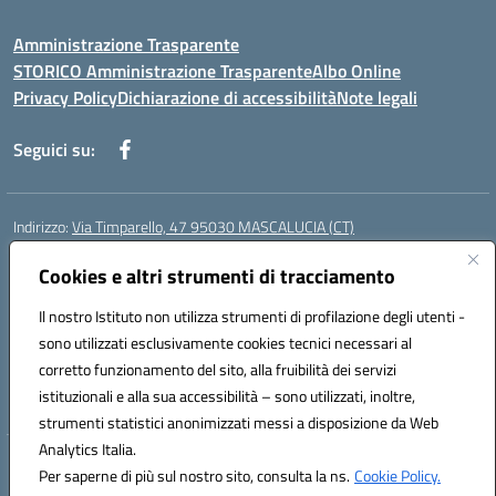
Amministrazione Trasparente
STORICO Amministrazione Trasparente
Albo Online
Privacy Policy
Dichiarazione di accessibilità
Note legali
Seguici su:
Indirizzo:
Via Timparello, 47 95030 MASCALUCIA (CT)
Centralino:
0957277486
Email:
ctic8bc002@istruzione.it
Posta elettronica certificata (PEC):
Cookies e altri strumenti di tracciamento
ctic8bc002@pec.istruzione.it
Codice fiscale: 93238350875
Il nostro Istituto non utilizza strumenti di profilazione degli utenti -
Codice meccanografico:
ctic8bc002
sono utilizzati esclusivamente cookies tecnici necessari al
Codice Indice delle Pubbliche Amministrazioni (IPA): istsc_ctic8bc002
corretto funzionamento del sito, alla fruibilità dei servizi
Codice unico di fatturazione (CUF): 2PO2JW
istituzionali e alla sua accessibilità – sono utilizzati, inoltre,
strumenti statistici anonimizzati messi a disposizione da Web
Analytics Italia.
Hosting & Powered by 3D Solution S.r.l.
Per saperne di più sul nostro sito, consulta la ns.
Cookie Policy.
Concept & Design by Designers Italia