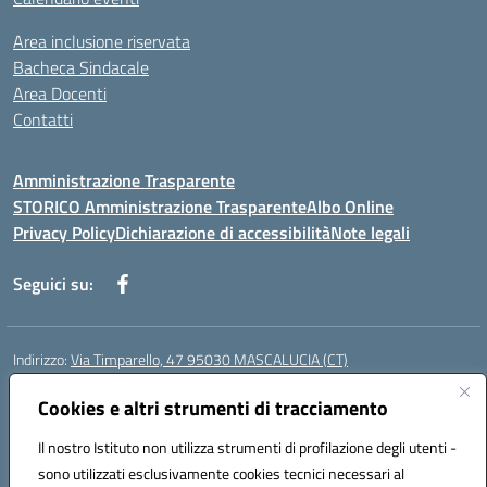
Area inclusione riservata
Bacheca Sindacale
Area Docenti
Contatti
Amministrazione Trasparente
STORICO Amministrazione Trasparente
Albo Online
Privacy Policy
Dichiarazione di accessibilità
Note legali
Seguici su:
Indirizzo:
Via Timparello, 47 95030 MASCALUCIA (CT)
Centralino:
0957277486
Email:
ctic8bc002@istruzione.it
Posta elettronica certificata (PEC):
Cookies e altri strumenti di tracciamento
ctic8bc002@pec.istruzione.it
Codice fiscale: 93238350875
Il nostro Istituto non utilizza strumenti di profilazione degli utenti -
Codice meccanografico:
ctic8bc002
sono utilizzati esclusivamente cookies tecnici necessari al