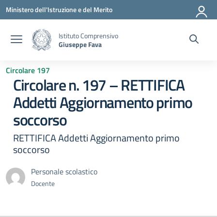
Vai ai contenuti
Vai al menu di navigazione
Vai al footer
Ministero dell'Istruzione e del Merito
Istituto Comprensivo
Giuseppe Fava
Circolare 197
Circolare n. 197 – RETTIFICA
Addetti Aggiornamento primo
soccorso
RETTIFICA Addetti Aggiornamento primo
soccorso
Personale scolastico
Docente