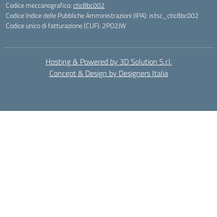
Codice meccanografico:
ctic8bc002
Codice Indice delle Pubbliche Amministrazioni (IPA): istsc_ctic8bc002
Codice unico di fatturazione (CUF): 2PO2JW
Hosting & Powered by 3D Solution S.r.l.
Concept & Design by Designers Italia