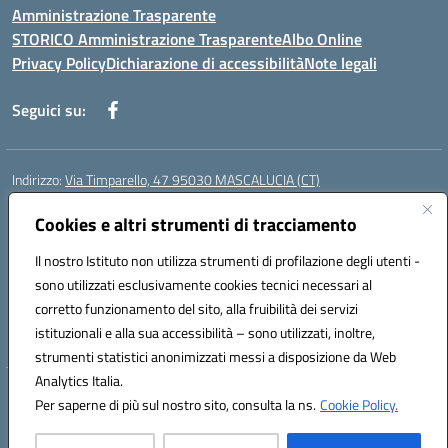
Amministrazione Trasparente
STORICO Amministrazione Trasparente
Albo Online
Privacy Policy
Dichiarazione di accessibilità
Note legali
Seguici su:
Indirizzo:
Via Timparello, 47 95030 MASCALUCIA (CT)
Centralino:
0957277486
Email:
ctic8bc002@istruzione.it
Posta elettronica certificata (PEC):
Cookies e altri strumenti di tracciamento
ctic8bc002@pec.istruzione.it
Codice fiscale: 93238350875
Il nostro Istituto non utilizza strumenti di profilazione degli utenti -
Codice meccanografico:
ctic8bc002
sono utilizzati esclusivamente cookies tecnici necessari al
Codice Indice delle Pubbliche Amministrazioni (IPA): istsc_ctic8bc002
corretto funzionamento del sito, alla fruibilità dei servizi
Codice unico di fatturazione (CUF): 2PO2JW
istituzionali e alla sua accessibilità – sono utilizzati, inoltre,
strumenti statistici anonimizzati messi a disposizione da Web
Analytics Italia.
Hosting & Powered by 3D Solution S.r.l.
Per saperne di più sul nostro sito, consulta la ns.
Cookie Policy.
Concept & Design by Designers Italia