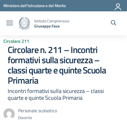
Vai ai contenuti
Vai al menu di navigazione
Vai al footer
Ministero dell'Istruzione e del Merito
Istituto Comprensivo
Giuseppe Fava
Circolare 211
Circolare n. 211 – Incontri
formativi sulla sicurezza –
classi quarte e quinte Scuola
Primaria
Incontri formativi sulla sicurezza – classi
quarte e quinte Scuola Primaria
Personale scolastico
Docente