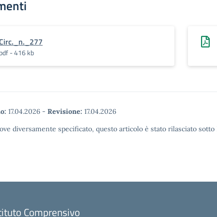
menti
Circ._n._277
pdf - 416 kb
o:
17.04.2026
-
Revisione:
17.04.2026
ove diversamente specificato, questo articolo è stato rilasciato sott
tituto Comprensivo