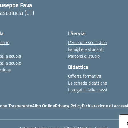
iuseppe Fava
scalucia (CT)
Visita la pagina iniziale della scuola
la
I Servizi
zione
Personale scolastico
Famiglie e studenti
della scuola
Percorsi di studio
della scuola
Didattica
azione
Offerta formativa
Le schede didattiche
I progetti delle classi
one Trasparente
Albo Online
Privacy Policy
Dichiarazione di accessi