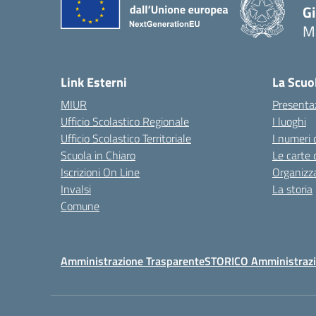
G
Ma
— 
Link Esterni
La Scuo
MIUR
Presenta
Ufficio Scolastico Regionale
I luoghi
Ufficio Scolastico Territoriale
I numeri 
Scuola in Chiaro
Le carte 
Iscrizioni On Line
Organizz
Invalsi
La storia
Comune
Amministrazione Trasparente
STORICO Amministrazi