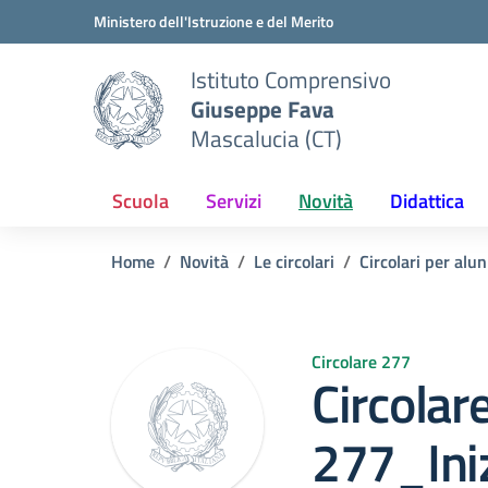
Vai ai contenuti
Vai al menu di navigazione
Vai al footer
Ministero dell'Istruzione e del Merito
Istituto Comprensivo
Giuseppe Fava
Mascalucia (CT)
Scuola
Servizi
Novità
Didattica
Home
Novità
Le circolari
Circolari per alun
Circolare 277
Circolare
277_Iniz